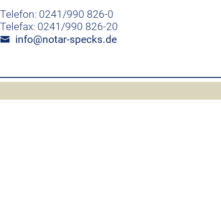
Telefon: 0241/990 826-0
Telefax: 0241/990 826-20
info@notar-specks.de
NOTAR Dr. Georg Specks
Theaterstraße 17
52062 Aachen
0241/990 826-0
0241/990 826-20
info@notar-specks.de
Impressum
Datenschutz